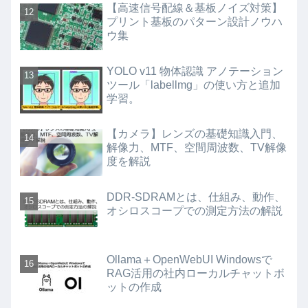
【高速信号配線＆基板ノイズ対策】
プリント基板のパターン設計ノウハ
ウ集
YOLO v11 物体認識 アノテーション
ツール「labellmg」の使い方と追加
学習。
【カメラ】レンズの基礎知識入門、
解像力、MTF、空間周波数、TV解像
度を解説
DDR-SDRAMとは、仕組み、動作、
オシロスコープでの測定方法の解説
Ollama＋OpenWebUI Windowsで
RAG活用の社内ローカルチャットボ
ットの作成