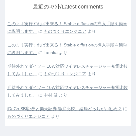
最近のｺﾒﾝﾄ/Latest comments
このまま実行すれば出来る！ Stable diffusionの導入手順を簡単
に説明します。
に
ものづくりエンジニア
より
このまま実行すれば出来る！ Stable diffusionの導入手順を簡単
に説明します。
に
Tanaka
より
期待外れ？ダイソー 10W対応ワイヤレスチャージャー充電比較
してみました。
に
ものづくりエンジニア
より
期待外れ？ダイソー 10W対応ワイヤレスチャージャー充電比較
してみました。
に
中村 健
より
iDeCo SBI証券と楽天証券 徹底比較。結局どっちがお勧め？
に
ものづくりエンジニア
より