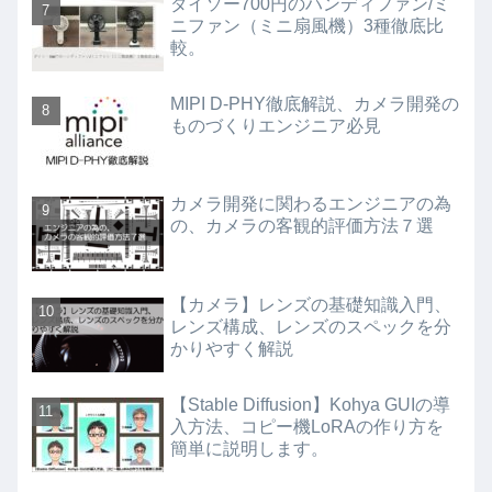
ダイソー700円のハンディファン/ミ
ニファン（ミニ扇風機）3種徹底比
較。
MIPI D-PHY徹底解説、カメラ開発の
ものづくりエンジニア必見
カメラ開発に関わるエンジニアの為
の、カメラの客観的評価方法７選
【カメラ】レンズの基礎知識入門、
レンズ構成、レンズのスペックを分
かりやすく解説
【Stable Diffusion】Kohya GUIの導
入方法、コピー機LoRAの作り方を
簡単に説明します。