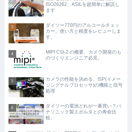
ISO26262、ASILを超簡単に解説し
ます
ダイソー770円のアルコールチェッ
カー。使い方と精度をレビューしま
す。
MIPI CSI-2 の概要、カメラ開発のも
のづくりエンジニア必見。
カメラの性能を決める、ISP(イメー
ジシグナルプロセッサ)の機能と信号
処理
ダイソーの電池どれが一番買い？パ
ナソニック製エボルタとの寿命比
較。