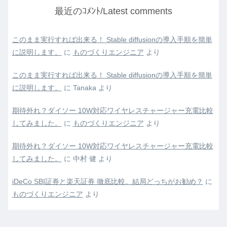
最近のｺﾒﾝﾄ/Latest comments
このまま実行すれば出来る！ Stable diffusionの導入手順を簡単
に説明します。
に
ものづくりエンジニア
より
このまま実行すれば出来る！ Stable diffusionの導入手順を簡単
に説明します。
に
Tanaka
より
期待外れ？ダイソー 10W対応ワイヤレスチャージャー充電比較
してみました。
に
ものづくりエンジニア
より
期待外れ？ダイソー 10W対応ワイヤレスチャージャー充電比較
してみました。
に
中村 健
より
iDeCo SBI証券と楽天証券 徹底比較。結局どっちがお勧め？
に
ものづくりエンジニア
より