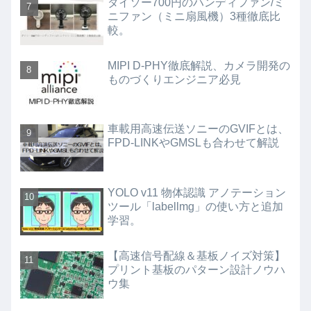
ダイソー700円のハンディファン/ミ
ニファン（ミニ扇風機）3種徹底比
較。
MIPI D-PHY徹底解説、カメラ開発の
ものづくりエンジニア必見
車載用高速伝送ソニーのGVIFとは、
FPD-LINKやGMSLも合わせて解説
YOLO v11 物体認識 アノテーション
ツール「labellmg」の使い方と追加
学習。
【高速信号配線＆基板ノイズ対策】
プリント基板のパターン設計ノウハ
ウ集