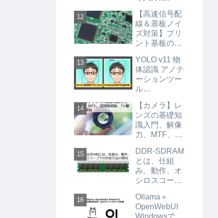
ピー機LoRA
【高速信号配
の作り方を簡
線＆基板ノイ
単に説明しま
ズ対策】プリ
す。
ント基板のパ
ターン設計ノ
YOLO v11 物
ウハウ集
体認識 アノテ
ーションツー
ル
「labellmg」
【カメラ】レ
の使い方と追
ンズの基礎知
加学習。
識入門、解像
力、MTF、空
間周波数、TV
DDR-SDRAM
解像度を解説
とは、仕組
み、動作、オ
シロスコープ
での測定方法
Ollama＋
の解説
OpenWebUI
Windowsで