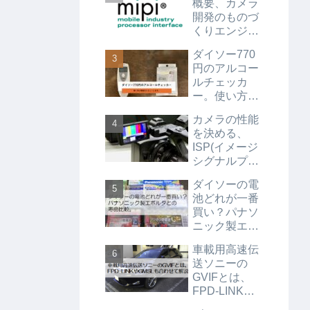
概要、カメラ
開発のものづ
くりエンジニ
ア必見。
ダイソー770
円のアルコー
ルチェッカ
ー。使い方と
精度をレビュ
カメラの性能
ーします。
を決める、
ISP(イメージ
シグナルプロ
セッサ)の機能
ダイソーの電
と信号処理
池どれが一番
買い？パナソ
ニック製エボ
ルタとの寿命
車載用高速伝
比較。
送ソニーの
GVIFとは、
FPD-LINKや
GMSLも合わ