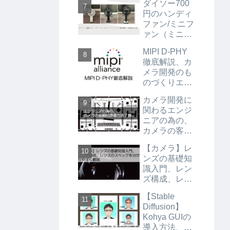
ダイソー700
せて解説
円のハンディ
ファン/ミニフ
ァン（ミニ扇
風機）3種徹
MIPI D-PHY
底比較。
徹底解説、カ
メラ開発のも
のづくりエン
ジニア必見
カメラ開発に
関わるエンジ
ニアの為の、
カメラの客観
的評価方法７
【カメラ】レ
選
ンズの基礎知
識入門、レン
ズ構成、レン
ズのスペック
【Stable
を分かりやす
Diffusion】
く解説
Kohya GUIの
導入方法、コ