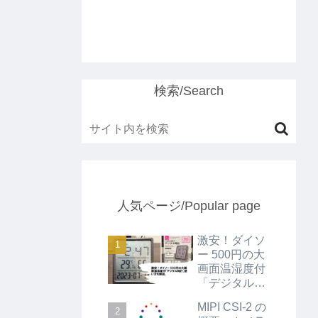
検索/Search
人気ページ/Popular page
激安！ダイソ
ー 500円の大
画面温湿度付
「デジタル時
計」使い方を
MIPI CSI-2 の
解説。