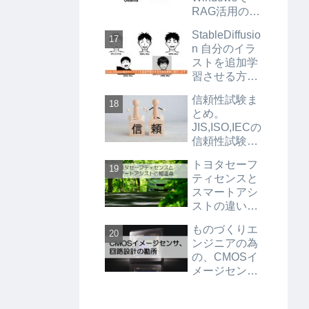
RAG活用の社
内ローカルチ
StableDiffusio
ャットボット
n 自分のイラ
の作成
ストを追加学
習させる方法
を簡単に紹介
信頼性試験ま
します
とめ。
JIS,ISO,IECの
信頼性試験、
重要22項目を
トヨタセーフ
解説
ティセンスと
スマートアシ
ストの違いを
分かりやすく
ものづくりエ
解説
ンジニアの為
の、CMOSイ
メージセン
サ、回路設計
の勘所