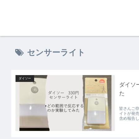
センサーライト
ダイソー
ダイソ
た
皆さんご存
イトが発
含め報告