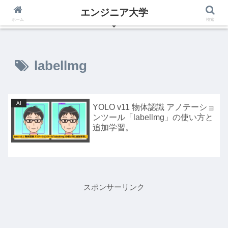
エンジニア大学
いつからでも夢は叶えられる、エンジニアの為のブログ
ホーム
検索
labellmg
AI
YOLO v11 物体認識 アノテーショ
ンツール「labellmg」の使い方と
追加学習。
スポンサーリンク