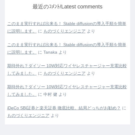
最近のｺﾒﾝﾄ/Latest comments
このまま実行すれば出来る！ Stable diffusionの導入手順を簡単
に説明します。
に
ものづくりエンジニア
より
このまま実行すれば出来る！ Stable diffusionの導入手順を簡単
に説明します。
に
Tanaka
より
期待外れ？ダイソー 10W対応ワイヤレスチャージャー充電比較
してみました。
に
ものづくりエンジニア
より
期待外れ？ダイソー 10W対応ワイヤレスチャージャー充電比較
してみました。
に
中村 健
より
iDeCo SBI証券と楽天証券 徹底比較。結局どっちがお勧め？
に
ものづくりエンジニア
より