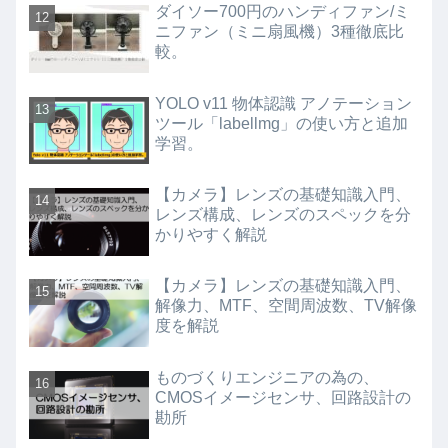
ダイソー700円のハンディファン/ミ
ニファン（ミニ扇風機）3種徹底比
較。
YOLO v11 物体認識 アノテーション
ツール「labellmg」の使い方と追加
学習。
【カメラ】レンズの基礎知識入門、
レンズ構成、レンズのスペックを分
かりやすく解説
【カメラ】レンズの基礎知識入門、
解像力、MTF、空間周波数、TV解像
度を解説
ものづくりエンジニアの為の、
CMOSイメージセンサ、回路設計の
勘所