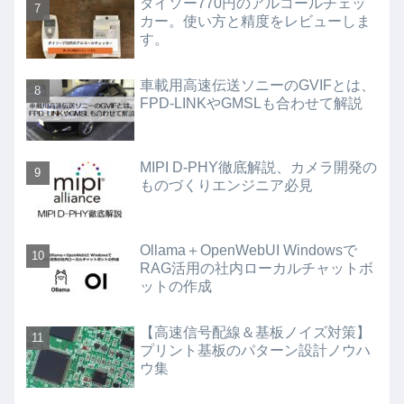
ダイソー770円のアルコールチェッ
カー。使い方と精度をレビューしま
す。
車載用高速伝送ソニーのGVIFとは、
FPD-LINKやGMSLも合わせて解説
MIPI D-PHY徹底解説、カメラ開発の
ものづくりエンジニア必見
Ollama＋OpenWebUI Windowsで
RAG活用の社内ローカルチャットボ
ットの作成
【高速信号配線＆基板ノイズ対策】
プリント基板のパターン設計ノウハ
ウ集