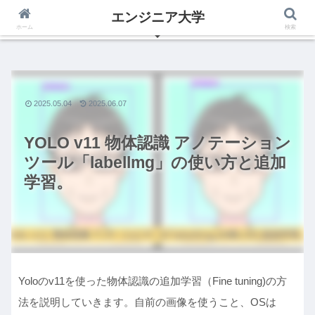
エンジニア大学
いつからでも夢は叶えられる、エンジニアの為のブログ
ホーム
検索
2025.05.04
2025.06.07
YOLO v11 物体認識 アノテーション
ツール「labellmg」の使い方と追加
学習。
Yoloのv11を使った物体認識の追加学習（Fine tuning)の方
法を説明していきます。自前の画像を使うこと、OSは