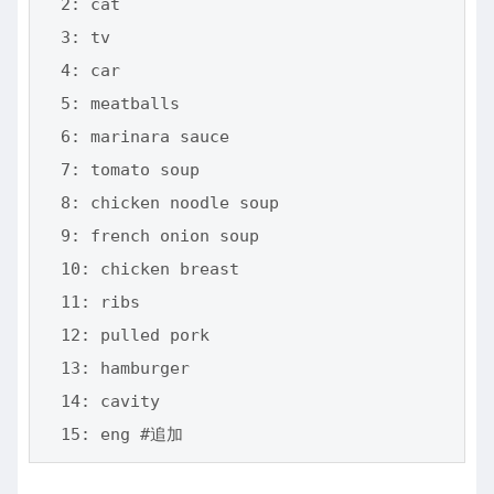
  2: cat

  3: tv

  4: car

  5: meatballs

  6: marinara sauce

  7: tomato soup

  8: chicken noodle soup

  9: french onion soup

  10: chicken breast

  11: ribs

  12: pulled pork

  13: hamburger

  14: cavity
