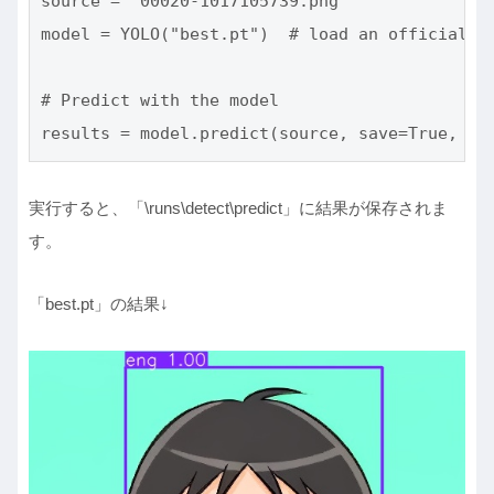
source = "00020-1017105739.png"

model = YOLO("best.pt")  # load an official mo
# Predict with the model

results = model.predict(source, save=True, im
実行すると、「\runs\detect\predict」に結果が保存されま
す。
「best.pt」の結果↓