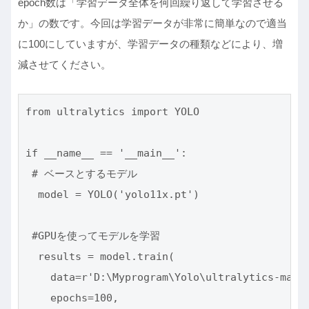
epoch数は「学習データ全体を何回繰り返して学習させる
か」の数です。今回は学習データが非常に簡単なので適当
に100にしていますが、学習データの種類などにより、増
減させてください。
from ultralytics import YOLO

if __name__ == '__main__':

 # ベースとするモデル

  model = YOLO('yolo11x.pt')

 #GPUを使ってモデルを学習

  results = model.train(

    data=r'D:\Myprogram\Yolo\ultralytics-main\
    epochs=100, 
