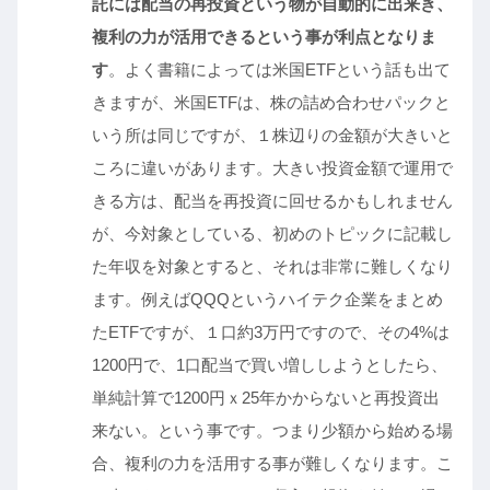
託には配当の再投資という物が自動的に出来き、
複利の力が活用できるという事が利点となりま
す
。よく書籍によっては米国ETFという話も出て
きますが、米国ETFは、株の詰め合わせパックと
いう所は同じですが、１株辺りの金額が大きいと
ころに違いがあります。大きい投資金額で運用で
きる方は、配当を再投資に回せるかもしれません
が、今対象としている、初めのトピックに記載し
た年収を対象とすると、それは非常に難しくなり
ます。例えばQQQというハイテク企業をまとめ
たETFですが、１口約3万円ですので、その4%は
1200円で、1口配当で買い増ししようとしたら、
単純計算で1200円ｘ25年かからないと再投資出
来ない。という事です。つまり少額から始める場
合、複利の力を活用する事が難しくなります。こ